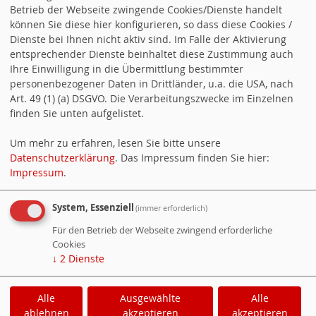
04.08.2025 Mit voller
Betrieb der Webseite zwingende Cookies/Dienste handelt
können Sie diese hier konfigurieren, so dass diese Cookies /
Mannschaftsstärke in Richtung
Dienste bei Ihnen nicht aktiv sind. Im Falle der Aktivierung
entsprechender Dienste beinhaltet diese Zustimmung auch
Kommunalwahl – SPD Velden stellt
Ihre Einwilligung in die Übermittlung bestimmter
personenbezogener Daten in Drittländer, u.a. die USA, nach
sich neu auf
Art. 49 (1) (a) DSGVO. Die Verarbeitungszwecke im Einzelnen
finden Sie unten aufgelistet.
05.01.2025 Erfolgreicher Vortrag
Um mehr zu erfahren, lesen Sie bitte unsere
zur Patientenverfügung in Velden
Datenschutzerklärung
. Das Impressum finden Sie hier:
Impressum
.
20.10.2024 Ankündigung: Vortrag
System, Essenziell
(immer erforderlich)
von Jerry Valentin über
Für den Betrieb der Webseite zwingend erforderliche
Patientenverfügungen
Cookies
↓
2
Dienste
Alle
Ausgewählte
Alle
Cookie-Manager
|
Datenschutzerklärung
|
ablehnen
akzeptieren
akzeptieren