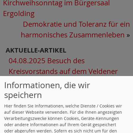
Kirchweihsonntag im Bürgersaal
Ergolding
Demokratie und Toleranz für ein
harmonisches Zusammenleben
»
AKTUELLE-ARTIKEL
04.08.2025 Besuch des
Kreisvorstands auf dem Veldener
Volksfest
Informationen, die wir
speichern
04.08.2025 Kreisvorstand und SPD-
Hier finden Sie Informationen, welche Dienste / Cookies wir
Ortsverein Velden-Neufraunhofen
auf dieser Webseite verwenden. Für die Ihnen angezeigten
Verarbeitungszwecke können Cookies, Geräte-Kennungen
besuchen Feuerwehr Velden
oder andere Informationen auf Ihrem Gerät gespeichert
oder abgerufen werden. Sofern es sich nicht um für den