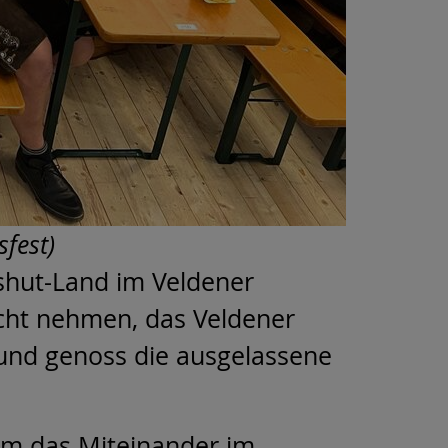
fest)
dshut-Land im Veldener
nicht nehmen, das Veldener
t und genoss die ausgelassene
em das Miteinander im