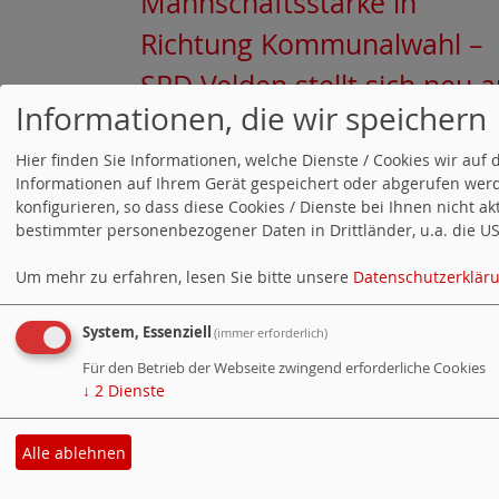
Mannschaftsstärke in
Richtung Kommunalwahl –
SPD Velden stellt sich neu a
Informationen, die wir speichern
05.01.2025 Erfolgreicher
Hier finden Sie Informationen, welche Dienste / Cookies wir a
Informationen auf Ihrem Gerät gespeichert oder abgerufen werd
Vortrag zur
konfigurieren, so dass diese Cookies / Dienste bei Ihnen nicht a
Patientenverfügung in Veld
bestimmter personenbezogener Daten in Drittländer, u.a. die USA
Um mehr zu erfahren, lesen Sie bitte unsere
Datenschutzerklär
20.10.2024 Ankündigung:
System, Essenziell
Vortrag von Jerry Valentin
(immer erforderlich)
Für den Betrieb der Webseite zwingend erforderliche Cookies
über Patientenverfügungen
↓
2
Dienste
Alle ablehnen
Co