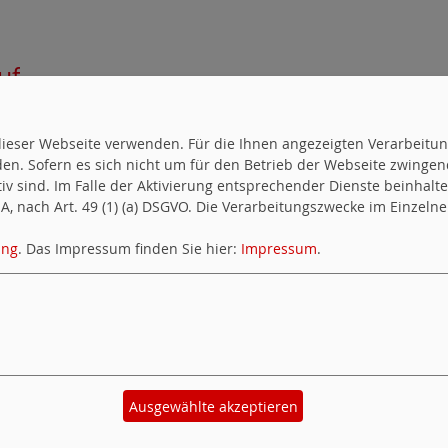
uf
uf dieser Webseite verwenden. Für die Ihnen angezeigten Verarbei
en. Sofern es sich nicht um für den Betrieb der Webseite zwingen
ktiv sind. Im Falle der Aktivierung entsprechender Dienste beinhal
en
, nach Art. 49 (1) (a) DSGVO. Die Verarbeitungszwecke im Einzelnen
ung
. Das Impressum finden Sie hier:
Impressum
.
Ausgewählte akzeptieren
okie-Manager
|
Datenschutzerklärung
|
Impres