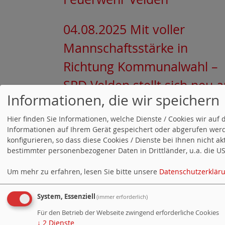
04.08.2025 Mit voller
Mannschaftsstärke in
Richtung Kommunalwahl –
SPD Velden stellt sich neu a
Informationen, die wir speichern
05.01.2025 Erfolgreicher
Hier finden Sie Informationen, welche Dienste / Cookies wir a
Informationen auf Ihrem Gerät gespeichert oder abgerufen werd
Vortrag zur
konfigurieren, so dass diese Cookies / Dienste bei Ihnen nicht a
Patientenverfügung in Veld
bestimmter personenbezogener Daten in Drittländer, u.a. die USA
Um mehr zu erfahren, lesen Sie bitte unsere
Datenschutzerklär
20.10.2024 Ankündigung:
System, Essenziell
Vortrag von Jerry Valentin
(immer erforderlich)
Für den Betrieb der Webseite zwingend erforderliche Cookies
über Patientenverfügungen
↓
2
Dienste